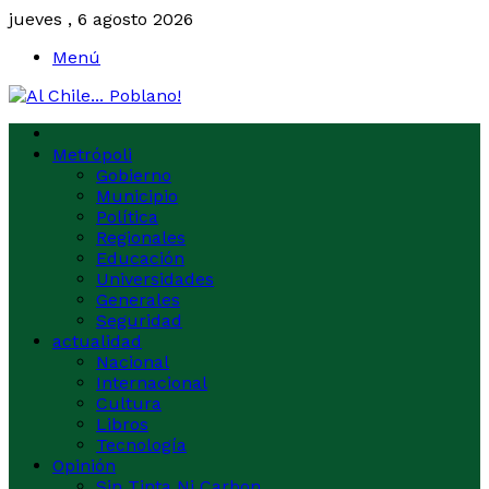
jueves , 6 agosto 2026
Menú
Metrópoli
Gobierno
Municipio
Política
Regionales
Educación
Universidades
Generales
Seguridad
actualidad
Nacional
Internacional
Cultura
Libros
Tecnología
Opinión
Sin Tinta Ni Carbon