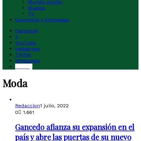
Mundo Oculto
Música
TV
Economía y Empresas
Facebook
X
YouTube
Instagram
TikTok
WhatsApp
Buesky
Moda
Redaccion
1 julio, 2022
0
1.661
Gancedo afianza su expansión en el
país y abre las puertas de su nuevo