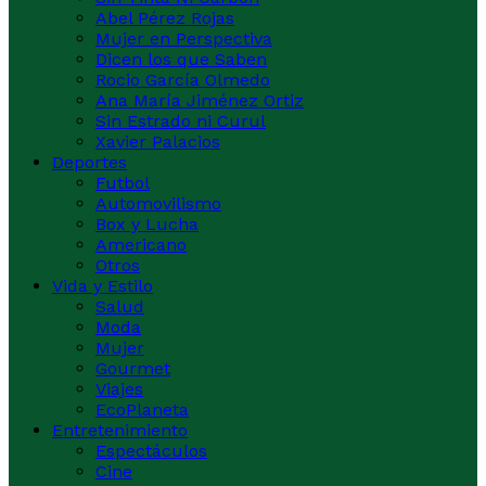
Abel Pérez Rojas
Mujer en Perspectiva
Dicen los que Saben
Rocio García Olmedo
Ana María Jiménez Ortiz
Sin Estrado ni Curul
Xavier Palacios
Deportes
Futbol
Automovilismo
Box y Lucha
Americano
Otros
Vida y Estilo
Salud
Moda
Mujer
Gourmet
Viajes
EcoPlaneta
Entretenimiento
Espectáculos
Cine