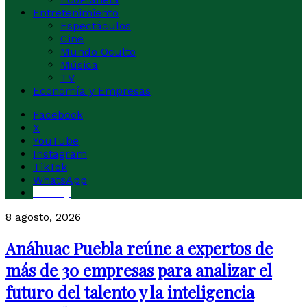
Entretenimiento
Espectáculos
Cine
Mundo Oculto
Música
TV
Economía y Empresas
Facebook
X
YouTube
Instagram
TikTok
WhatsApp
Buesky
8 agosto, 2026
Anáhuac Puebla reúne a expertos de
más de 30 empresas para analizar el
futuro del talento y la inteligencia