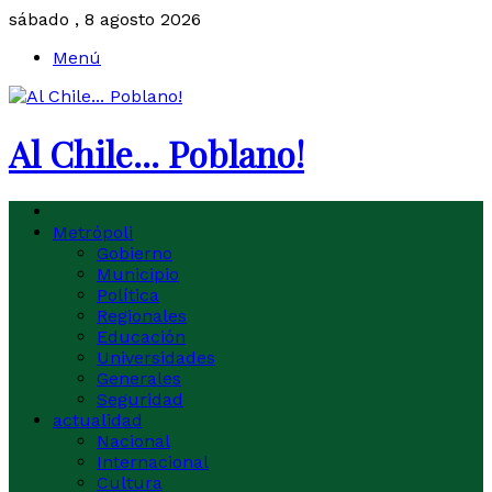
sábado , 8 agosto 2026
Menú
Al Chile... Poblano!
Metrópoli
Gobierno
Municipio
Política
Regionales
Educación
Universidades
Generales
Seguridad
actualidad
Nacional
Internacional
Cultura