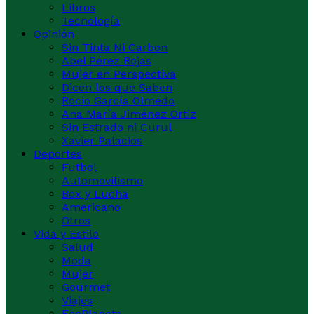
Libros
Tecnología
Opinión
Sin Tinta Ni Carbon
Abel Pérez Rojas
Mujer en Perspectiva
Dicen los que Saben
Rocio García Olmedo
Ana María Jiménez Ortiz
Sin Estrado ni Curul
Xavier Palacios
Deportes
Futbol
Automovilismo
Box y Lucha
Americano
Otros
Vida y Estilo
Salud
Moda
Mujer
Gourmet
Viajes
EcoPlaneta