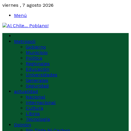
viernes , 7 agosto 2026
Menú
Metrópoli
Gobierno
Municipio
Política
Regionales
Educación
Universidades
Generales
Seguridad
actualidad
Nacional
Internacional
Cultura
Libros
Tecnología
Opinión
Sin Tinta Ni Carbon