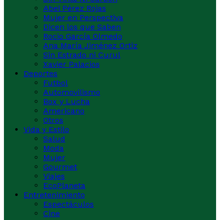
Abel Pérez Rojas
Mujer en Perspectiva
Dicen los que Saben
Rocio García Olmedo
Ana María Jiménez Ortiz
Sin Estrado ni Curul
Xavier Palacios
Deportes
Futbol
Automovilismo
Box y Lucha
Americano
Otros
Vida y Estilo
Salud
Moda
Mujer
Gourmet
Viajes
EcoPlaneta
Entretenimiento
Espectáculos
Cine