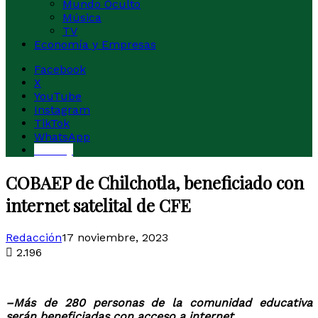
Mundo Oculto
Música
TV
Economía y Empresas
Facebook
X
YouTube
Instagram
TikTok
WhatsApp
Buesky
COBAEP de Chilchotla, beneficiado con
internet satelital de CFE
Redacción
17 noviembre, 2023
2.196
–
Más de 280 personas de la comunidad educativa
serán beneficiadas con acceso a internet