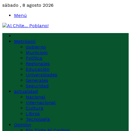
sábado , 8 agosto 2026
Menú
Metrópoli
Gobierno
Municipio
Política
Regionales
Educación
Universidades
Generales
Seguridad
actualidad
Nacional
Internacional
Cultura
Libros
Tecnología
Opinión
Sin Tinta Ni Carbon