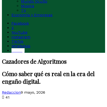
Mundo Oculto
Música
TV
Economía y Empresas
Facebook
X
YouTube
Instagram
TikTok
WhatsApp
Buesky
Cazadores de Algoritmos
Cómo saber qué es real en la era del
engaño digital.
Redaccion
9 mayo, 2026
41