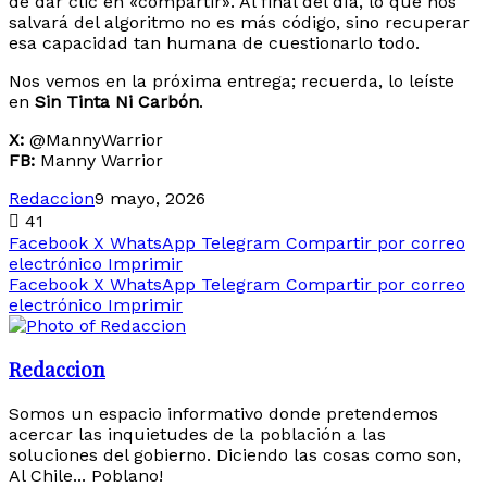
de dar clic en «compartir». Al final del día, lo que nos
salvará del algoritmo no es más código, sino recuperar
esa capacidad tan humana de cuestionarlo todo.
Nos vemos en la próxima entrega; recuerda, lo leíste
en
Sin Tinta Ni Carbón
.
X:
@MannyWarrior
FB:
Manny Warrior
Redaccion
9 mayo, 2026
41
Facebook
X
WhatsApp
Telegram
Compartir por correo
electrónico
Imprimir
Facebook
X
WhatsApp
Telegram
Compartir por correo
electrónico
Imprimir
Redaccion
Somos un espacio informativo donde pretendemos
acercar las inquietudes de la población a las
soluciones del gobierno. Diciendo las cosas como son,
Al Chile... Poblano!