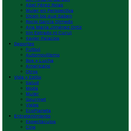
Abel Pérez Rojas
Mujer en Perspectiva
Dicen los que Saben
Rocio García Olmedo
Ana María Jiménez Ortiz
Sin Estrado ni Curul
Xavier Palacios
Deportes
Futbol
Automovilismo
Box y Lucha
Americano
Otros
Vida y Estilo
Salud
Moda
Mujer
Gourmet
Viajes
EcoPlaneta
Entretenimiento
Espectáculos
Cine